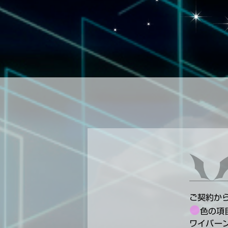
ご契約か
●
色の項
ワイバー