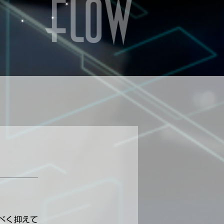
。
べく抑えて